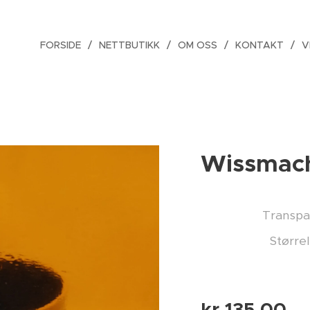
FORSIDE
NETTBUTIKK
OM OSS
KONTAKT
V
Wissmach
Transpa
Større
kr
135,00