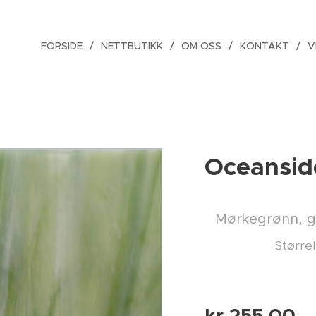
FORSIDE
NETTBUTIKK
OM OSS
KONTAKT
V
Oceansid
Mørkegrønn, gr
Større
kr
255,00