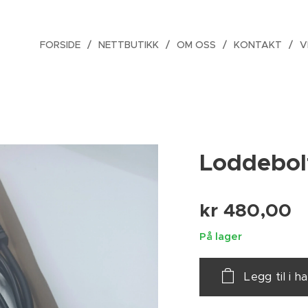
FORSIDE
NETTBUTIKK
OM OSS
KONTAKT
V
Loddebolt
kr
480,00
På lager
Legg til i 