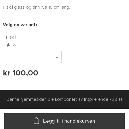
Fisk i glass og tinn. Ca 16 cm lang.
Velg en variant:
Fisk i
glass
kr
100,00
Denne hjemmesiden ble komponert av Inspirerende kurs as
Legg til i handlekurven