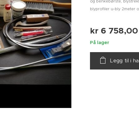
og benkebørste, blystrekk
blyprofiler u-bly 2meter 
kr
6 758,00
På lager
Legg til i 