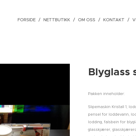
FORSIDE
NETTBUTIKK
OM OSS
KONTAKT
V
Blyglass 
Pakken inneholder:
Slipemaskin Kristall 1, lo
pensel for loddevann, lod
lodding, falsbein for bly
glasskjærer, glasskjærero