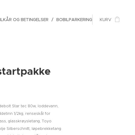
ILKÅR OG BETINGELSER
BOBILPARKERING
KURV
startpakke
ddebolt Star tec 80w, loddevann,
detinn 1/2kg, renseskål for
glass, glasskrøysletang, Toyo
lje Silberschnitt, løpebrekketang