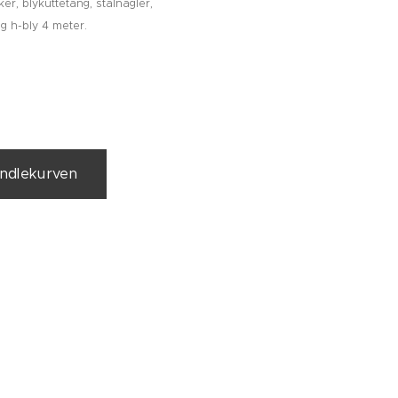
er, blykuttetang, stålnagler,
og h-bly 4 meter.
handlekurven